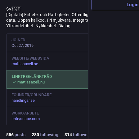
Login
SV 🇸🇪
[Digitala] Friheter och Rättigheter. Offentlighetsprincipen. Öppna
data. Öppen källkod. Fri mjukvara. Integritet. Tryckfrihet.
Yttrandefrihet. Nyfikenhet. Dialog.
JOINED
Oct 27, 2019
WEBSITE/WEBBSIDA
mattiasaxell.se
LINKTREE/LÄNKTRÄD
mattiasaxell.nu
FOUNDER/GRUNDARE
handlingar.se
WORK/ARBETE
entryscape.com
556
posts
280
following
314
followers