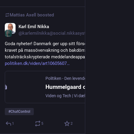
Mattias Axell
boosted
Karl Emil Nikka
Oct 30, 2025
@karlemilnikka@social.nikkasystems.com
Goda nyheter! Danmark ger upp sitt försök att få igenom 
kravet på massövervakning och bakdörrar i 
totalsträckskrypterade meddelandeappar! 
politiken.dk/viden/art10605607
Politiken - Den levende avis
Hummelgaard opgiver kontroversielt forslag om overvågning
Viden og Tech | Vi dækker den teknologiske verden, ai og tech-giganternes evige kamp. Læs om den digitale velfærdsstat i temaet 'Den digitale underklasse'.
#
ChatControl
1
5
2