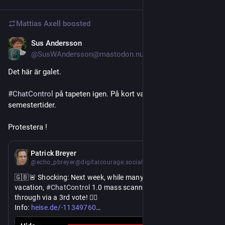
Mattias Axell
boosted
Sus Andersson
Jul 3
@SusWAndersson@mastodon.nu
Det här är galet.
#
ChatControl
 på tapeten igen. På kort varsel, mitt i 
semestertider. 
Protestera !
Jul 2
*
Patrick Breyer
@echo_pbreyer@digitalcourage.social
🇬🇧🚨 Shocking: Next week, while many MEPs have left for 
vacation, 
#
ChatControl
 1.0 mass scanning is to be sneaked 
through via a 3rd vote! 🕵️‍♂️
https://
Info: 
heise.de/-11349760
https://
Stop the coup & warn your MEPs NOW: 
ool