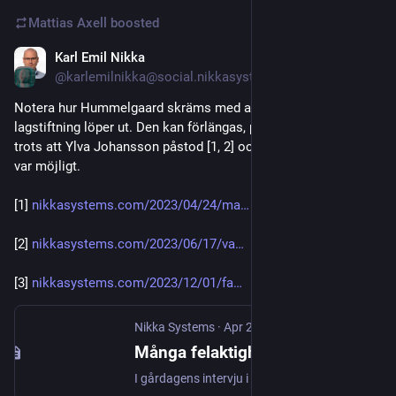
Mattias Axell
boosted
Karl Emil Nikka
Oct 30, 2025
@karlemilnikka@social.nikkasystems.com
Notera hur Hummelgaard skräms med att nuvarande 
lagstiftning löper ut. Den kan förlängas, precis som den gjorde 
trots att Ylva Johansson påstod [1, 2] och antydde [3] att inte 
var möjligt.
[1] 
nikkasystems.com/2023/04/24/ma
[2] 
nikkasystems.com/2023/06/17/va
[3] 
nikkasystems.com/2023/12/01/fa
Nikka Systems
·
Apr 24, 2023
Många felaktigheter kring Chat Control 2.0 i Aktuellt-intervju – Nikka Systems
I gårdagens intervju i SVT Aktuellt framförde Ylva Johansson oemotsagda felaktigheter om kontroversiella Chat Control 2.0. Här är korrigeringarna.