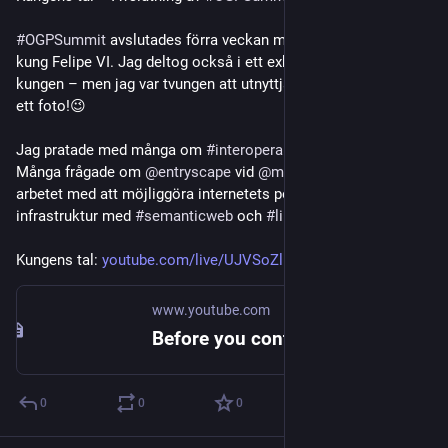
#
OGPSummit
 avslutades förra veckan med ett tal av Spaniens 
kung Felipe VI. Jag deltog också i ett exklusivt möte med 
kungen – men jag var tvungen att utnyttja min längd för att få 
ett foto!😉
Jag pratade med många om 
#
interoperabilitet
 och 
@
okfse
. 
Många frågade om 
@
entryscape
 vid 
@
metasolutions
 och 
arbetet med att möjliggöra internetets potential och digital 
infrastruktur med 
#
semanticweb
 och 
#
linkeddata
.🌐🔗
Kungens tal: 
youtube.com/live/UJVSoZlme_I&t
www.youtube.com
Before you continue to YouTube
0
0
0