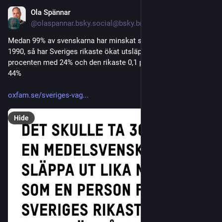
Ola Spännar
Nov 1, 2025
@olaspannar.bsky.social@bsky.brid.gy
Medan 99% av svenskarna har minskat sina utsläpp sedan 
1990, så har Sveriges rikaste ökat utsläppen. Den rikaste 1 
procenten med 24% och den rikaste 0,1 procenten med hela 
44%

oxfam.se/sveriges-vag...
Hide