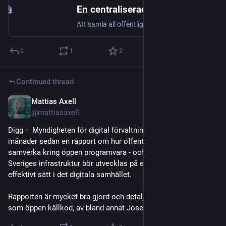
En centraliserad kodplattform räcker inte – verklig suveränitet kräver federering och öppen källkod | Mattias Axell
Att samla all offentlig kodutveckling på en enda central plattform skapar en klassisk "Single Point of Failure". I händelse av kris, krig eller riktade cyberattacker blir en sådan centraliserad instans ett attraktivt och sårbart mål. Om den slås ut stannar den gemensamma utvecklingen av digital infrastruktur upp.
0
1
2
Continued thread
Mattias Axell
Jan 22
@mattiasaxell
Digg – Myndigheten för digital förvaltning släppte för några 
månader sedan en rapport om hur offentlig sektor ska kunna 
samverka kring öppen programvara - och kan förlängas till hur 
Sveriges infrastruktur bör utvecklas på ett robust, säkert och 
effektivt sätt i det digitala samhället.
Rapporten är mycket bra gjord och detaljerad, även tillgänglig 
som öppen källkod, av bland annat Josef Andersson.