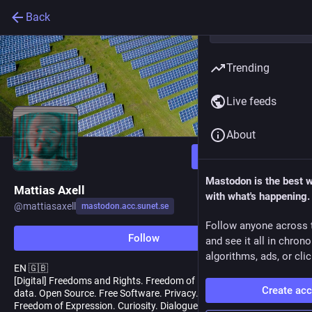
Back
Trending
Live feeds
About
Follow
Mastodon is the best 
Mattias Axell
with what's happening.
@
mattiasaxell
mastodon.acc.sunet.se
Follow anyone across 
Follow
and see it all in chron
algorithms, ads, or clic
EN 🇬🇧
[Digital] Freedoms and Rights. Freedom of Information. Open
Create ac
data. Open Source. Free Software. Privacy. Freedom of the press.
Freedom of Expression. Curiosity. Dialogue.