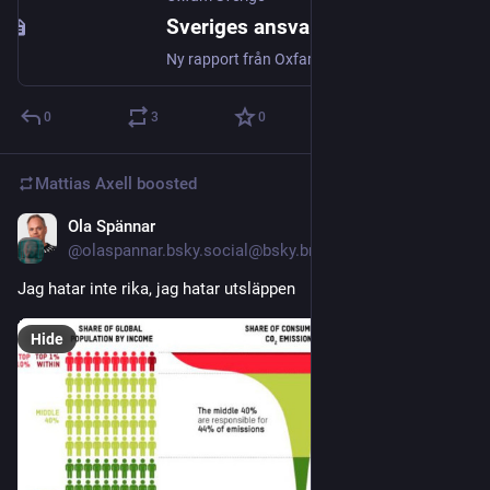
Sveriges ansvar i klimatkrisen - Oxfam Sverige
Ny rapport från Oxfam Sverige: Svenskarnas utsläpp orsakar minskade skördar nog för att mätta en halv miljon människor om året.
0
3
0
Mattias Axell
boosted
Ola Spännar
Nov 1, 2025
@olaspannar.bsky.social@bsky.brid.gy
Jag hatar inte rika, jag hatar utsläppen
Hide