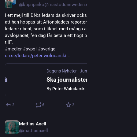
@kuprijanko@mastodonsweden.se
I ett mejl till DN:s ledarsida skriver också Göran Thorstenson 
att han hoppas att Aftonbladets reporter och DN:s 
ledarskribent, som i likhet med många andra kommenterat 
avslöjandet, ”en dag får betala ett högt pris för det ni nu bidrar 
till”.
#
medier
#
svpol
#
sverige
dn.se/ledare/peter-wolodarski-
Dagens Nyheter
·
Jun 14
Ska journalister wallraffa i Ulf Kristerssons sovrum?
By
Peter Wolodarski
2
6
2
Mattias Axell
May 20
@mattiasaxell