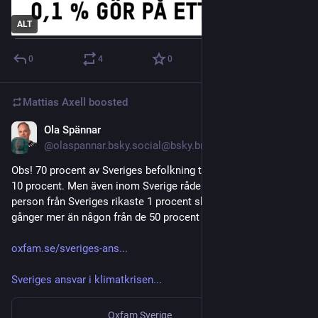
ALT
0
4
0
Mattias Axell
boosted
Ola Spännar
Nov 1, 2025
@olaspannar.bsky.social@bsky.brid.gy
Obs! 70 procent av Sveriges befolkning tillhör världens rikaste 
10 procent. Men även inom Sverige råder ojämlikhet, en 
person från Sveriges rikaste 1 procent släpper ut nästan 10 
gånger mer än någon från de 50 procent med lägst inkomst 

oxfam.se/sveriges-ans...
Sveriges ansvar i klimatkrisen...
Oxfam Sverige