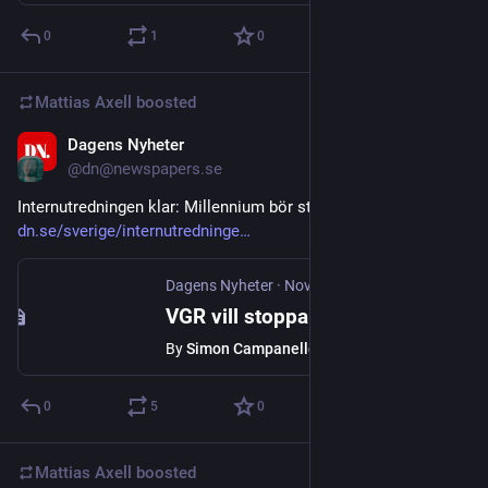
0
1
0
Mattias Axell
boosted
Dagens Nyheter
Nov 3, 2025
@dn@newspapers.se
Internutredningen klar: Millennium bör stoppas -> 
dn.se/sverige/internutredninge
Dagens Nyheter
·
Nov 3, 2025
VGR vill stoppa det kritiserade journalsystemet Millennium
By
Simon Campanello
0
5
0
Mattias Axell
boosted