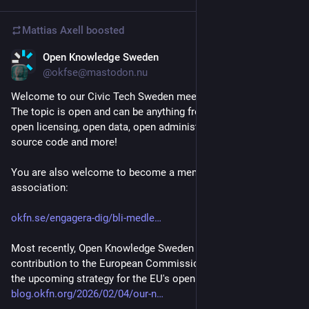
Mattias Axell
boosted
Open Knowledge Sweden
Feb 12
@okfse@mastodon.nu
Welcome to our Civic Tech Sweden meetup on 24 February. 
The topic is open and can be anything from open knowledge, 
open licensing, open data, open administration, open AI, open 
source code and more!
You are also welcome to become a member of the 
association:
okfn.se/engagera-dig/bli-medle
Most recently, Open Knowledge Sweden has submitted a 
contribution to the European Commission on the design of 
the upcoming strategy for the EU's open digital ecosystem: 
blog.okfn.org/2026/02/04/our-n