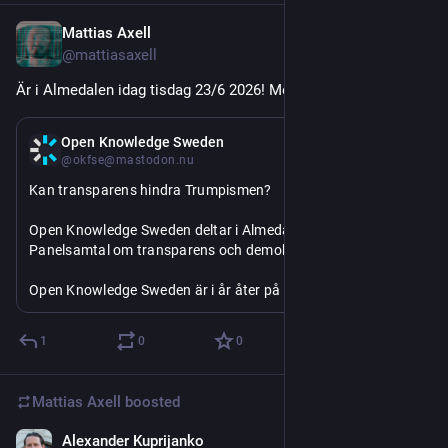
Mattias Axell
Jun 23
@mattiasaxell
Är i Almedalen idag tisdag 23/6 2026! Medverkar här.
Jun 23
Open Knowledge Sweden
@okfse@mastodon.nu
Kan transparens hindra Trumpismen?
Open Knowledge Sweden deltar i Almedalen 2026 – 
Panelsamtal om transparens och demokrati							
Open Knowledge Sweden är i år åter på plats i Almedalen för 
att bidra till samtalet om öppenhet, transparens och stärkt 
demokratisk insyn. Tisdag den 23 juni 2026 kl. 08.00–09.00 
1
0
0
medverkar vi i ett panelsamtal arrangerat av 
Regeringskollen.
Mattias Axell
boosted
https://
-sweden-deltar-i-almedalen-2026-panelsamtal-om-transparens-och-demokrati/
okfn.se/2026/06/open-knowledge
Alexander Kuprijanko
Jun 14