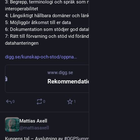
3: Begrepp, terminologi och språk som möjliggör 
interoperabilitet
4: Långsiktigt hållbara domäner och länkar
5: Möjliggör åtkomst till er data
6: Dokumentation som stödjer god datahantering
7: Rätt till förvarning och stöd vid förändringar i 
datahanteringen
digg.se/kunskap-och-stod/oppna
www.digg.se
Rekommendationer för upphandling av data | Digg
0
0
1
Mattias Axell
Oct 14, 2025
@mattiasaxell
Kungens tal – Avslutning av 
#
OGPSummit
 2025🫅