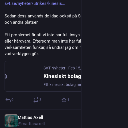
svt.se/nyheter/utrikes/kinesis
Sedan dess används de idag också på Sveriges Domstolar 
och andra platser.
Ett problemet är att vi inte har full insyn varken över mjuk- 
eller hårdvara. Eftersom man inte har full koll på att 
verksamheten funkar, så undrar jag om man har full koll på 
vad verktygen gör.
SVT Nyheter
·
Feb 15, 2022
Kinesiskt bolag ska sköta säkerhetskontroll på Arlanda
Ett kinesiskt bolag med nära band till landets militär och styrande kommunistparti ska sköta delar av säkerhetskontrollen på Arlanda. Det rapporterar Aftonbladet.
0
3
1
Mattias Axell
Oct 15, 2025
*
@mattiasaxell