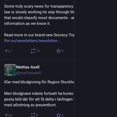
Some truly scary news for transparency. In Brussels a draft 
law is slowly working its way through the legislative process 
that would classify most documents - and end access to EU 
information as we know it.
Read more in our brand new Secrecy Tracker newsletter (free):
ftm.eu/newsletters/newsletter-
1
13
5
Mattias Axell
Dec 8, 2025
@mattiasaxell
Klar med blodgivning för Region Stockholm! 
#
bästajulgåvan
Men blodgivare måste fortsatt ha konto på Instagram och 
posta bild där för att få delta i tävlingen 
#
bästajulgåvan2025
med utlottning av presentkort.
0
0
2