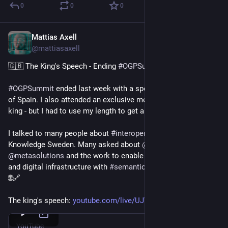
0
0
0
Mattias Axell
Oct 14, 2025
*
@mattiasaxell
🇬🇧 The King's Speech - Ending 
#
OGPSummit
 2025🫅
#
OGPSummit
 ended last week with a speech by King Felipe VI 
of Spain. I also attended an exclusive meet & greet with the 
king - but I had to use my length to get a photo!😉
I talked to many people about 
#
interoperability
 and Open 
Knowledge Sweden. Many asked about 
@
entryscape
 at 
@
metasolutions
 and the work to enable Internet's potential 
and digital infrastructure with 
#
semanticweb
 and 
#
linkeddata
.
🌐🔗
The king's speech: 
youtube.com/live/UJVSoZlme_I?s
YouTube