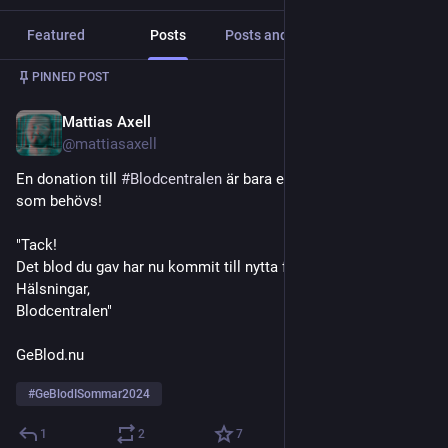
Featured
Posts
Posts and replies
Media
PINNED POST
Mattias Axell
Jul 23, 2024
@mattiasaxell
En donation till 
#
Blodcentralen
 är bara en liten del av det blod 
som behövs!
"Tack!
Det blod du gav har nu kommit till nytta för en patient.
Hälsningar,
Blodcentralen"
GeBlod.nu
#
GeBlodISommar2024
1
2
7