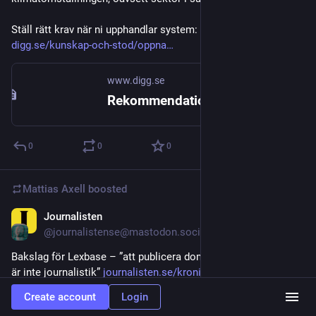
Ställ rätt krav när ni upphandlar system:
digg.se/kunskap-och-stod/oppna
www.digg.se
Rekommendationer för upphandling av data | Digg
0
0
0
Mattias Axell
boosted
Journalisten
Oct 13, 2025
@journalistense@mastodon.social
Bakslag för Lexbase – ”att publicera domar utan bearbetning 
är inte journalistik” 
journalisten.se/kronikor/baksl
Create account
Login
Hide