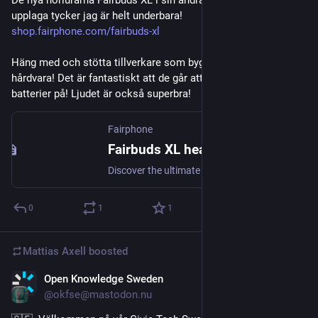
De nya hörlurarna Fairbuds XL i sin andra och uppdaterade 
upplaga tycker jag är helt underbara! 
shop.fairphone.com/fairbuds-xl
Häng med och stötta tillverkare som bygger mer hållbar 
hårdvara! Det är fantastiskt att de går att reparera och byta 
batterier på! Ljudet är också superbra!
Fairphone
Fairbuds XL headphones | Fairphone
Discover the ultimate audio experience with Fairbuds XL. Immerse yourself in high-quality sound. Shop now and elevate your music game!
0
1
1
Mattias Axell
boosted
Open Knowledge Sweden
Feb 12
@okfse@mastodon.nu