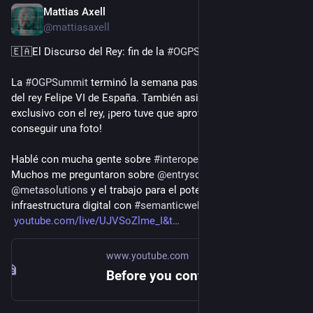
Mattias Axell
Oct 14, 2025
@mattiasaxell
🇪🇦El Discurso del Rey: fin de la 
#
OGPSummit
 2025🫅
La 
#
OGPSummit
 terminó la semana pasada con un discurso 
del rey Felipe VI de España. También asistí a un encuentro 
exclusivo con el rey, ¡pero tuve que aprovechar mi altura para 
conseguir una foto!
Hablé con mucha gente sobre 
#
interoperabilidad
 y 
@
okfse
 . 
Muchos me preguntaron sobre 
@
entryscape
 en 
@
metasolutions
 y el trabajo para el potencial de Internet y la 
infraestructura digital con 
#
semanticweb
 y 
#
linkeddata
.🌐🔗
youtube.com/live/UJVSoZlme_I&t
www.youtube.com
Before you continue to YouTube