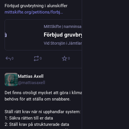
Förbjud gruvbrytning i alunskiffer 
mittskifte.org/petitions/forbj
MittSkifte | namninsamling och kampanj på nätet
Förbjud gruvbrytning i alunskiffer
Vid Storsjön i Jämtland som är en del av Sápmi ligger ett område 50 271,6247 hektar stort på en berggrund av alunskiffer. Tre bolag och en privatperson har ansökt om undersökningstillstånd hos Bergsstaten och fått dem beviljade. Aura Energy (Vanadis Battery Metals) har letat efter metaller och mineral i området som kallas Häggån nr 1. Provborrning skedde mellan 231001-240430. Bolaget ansökte om bearbetningskoncession i området 240827, hos Bergsstaten, för att om några år öppna en gruva i...
0
0
0
Mattias Axell
Oct 14, 2025
@mattiasaxell
Det finns otroligt mycket att göra i klimatomställningen. Data 
behövs för att ställa om snabbare.
Ställ rätt krav när ni upphandlar system:
1: Säkra rätten till er data
2: Ställ krav på strukturerade data