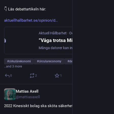
👇 Läs debattartikeln här:
aktuellhallbarhet.se/opinion/d
Aktuell Hållbarhet
·
Oct 15, 2025
”Våga trotsa Microsoft – så kan du undvika att kasta din dator”
Många datorer kan inte uppgraderas till Windows 11. Resultatet blir att 400 miljoner fungerande datorer riskerar att kasseras – något som skapar mer än 700 miljoner kg elektronikavfall och stora koldioxidutsläpp. Det skriver Mattias Axell och Samuel Skånberg, och ger alternativ.
#
cirkulärekonomi
#
circulareconomy
#
deviceneutrality
…and 3 more
0
2
1
Mattias Axell
Oct 15, 2025
@mattiasaxell
2022 Kinesiskt bolag ska sköta säkerhetskontroll på Arlanda