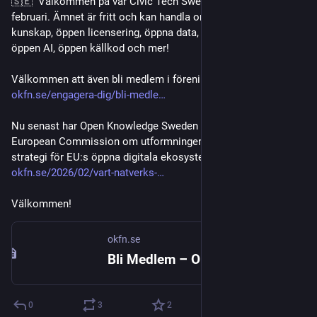
🇸🇪  Välkommen på vår Civic Tech Sweden meetup 24 
februari. Ämnet är fritt och kan handla om alltifrån öppen 
kunskap, öppen licensering, öppna data, öppen förvaltning, 
öppen AI, öppen källkod och mer!
Välkommen att även bli medlem i föreningen:
okfn.se/engagera-dig/bli-medle
Nu senast har Open Knowledge Sweden skickat in bidrag till 
European Commission om utformningen av kommande 
strategi för EU:s öppna digitala ekosystem, läs mer här: 
okfn.se/2026/02/vart-natverks-
Välkommen!
okfn.se
Bli Medlem – Open Knowledge Sweden
0
3
2