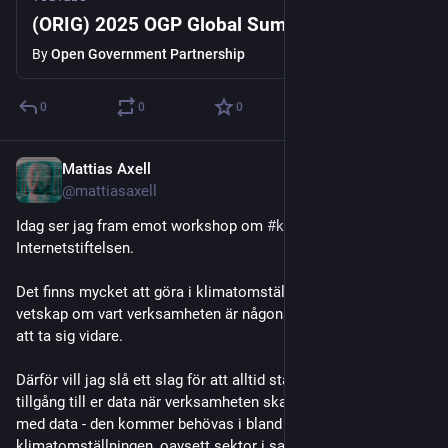
(ORIG) 2025 OGP Global Summit - DAY 3
By
Open Government Partnership
0
0
0
Mattias Axell
Oct 13, 2025
@mattiasaxell
Idag ser jag fram emot workshop om 
#
klimatdata
 hos 
Internetstiftelsen.
Det finns mycket att göra i klimatomställningen, men mål utan 
vetskap om vart verksamheten är någonstans gör det omöjligt 
att ta sig vidare.
Därför vill jag slå ett slag för att alltid ställa rätt krav på 
tillgång till er data när verksamheten ska upphandla system 
med data - den kommer behövas i bland annat 
klimatomställningen, oavsett sektor i samhället.