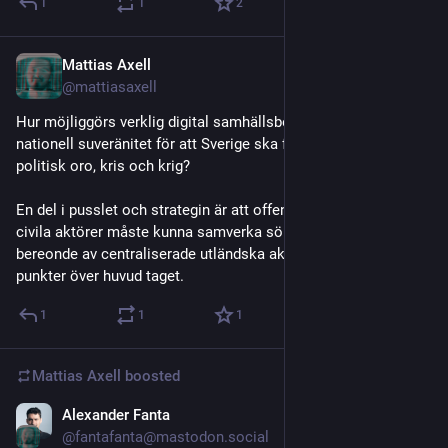
1
1
2
Mattias Axell
Jan 22
@mattiasaxell
Hur möjliggörs verklig digital samhällsberedskap och 
nationell suveränitet för att Sverige ska fungera i tider av 
politisk oro, kris och krig?
En del i pusslet och strategin är att offentliga, privata och 
civila aktörer måste kunna samverka sömlöst utan att vara 
bereonde av centraliserade utländska aktörer eller centrala 
punkter över huvud taget.
1
1
1
Mattias Axell
boosted
Alexander Fanta
Dec 9, 2025
@fantafanta@mastodon.social