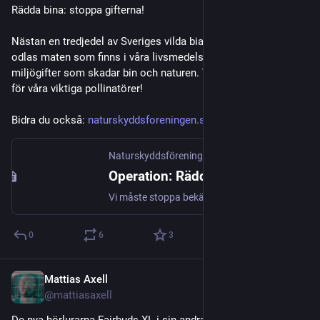
Rädda bina: stoppa gifterna!
Nästan en tredjedel av Sveriges vilda biarter är hotade. Ändå 
odlas maten som finns i våra livsmedelsbutiker med 
miljögifter som skadar bin och naturen. Var med och kämpa 
för våra viktiga pollinatörer! 
Bidra du också: 
naturskyddsforeningen.se/kampa
Naturskyddsföreningen
·
Mar 21, 2024
Operation: Rädda bina
Vi måste stoppa bekämpningsmedel som skadar bina. Skriv på!
0
6
3
Mattias Axell
Feb 26
@mattiasaxell