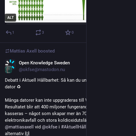
ALT
1
3
0
Mattias Axell
boosted
Open Knowledge Sweden
Oct 15, 2025
@okfse@mastodon.nu
Debatt i Aktuell Hållbarhet: Så kan du undvika att kasta din 
dator ♻️
Många datorer kan inte uppgraderas till Windows 11. 
Resultatet blir att 400 miljoner fungerande datorer riskerar att 
kasseras – något som skapar mer än 700 miljoner kg 
elektronikavfall och stora koldioxidutsläpp. Det skriver 
@
mattiasaxell
 vid 
@
okfse
 i 
#
AktuellHållbarhet
 och ger 
alternativ 🙌