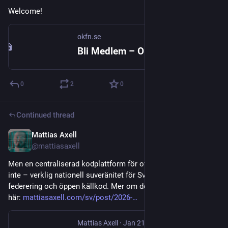
Welcome!
okfn.se
Bli Medlem – Open Knowledge Sweden
0
2
0
Continued thread
Mattias Axell
Jan 22
@mattiasaxell
Men en centraliserad kodplattform för offentlig sektor räcker 
inte – verklig nationell suveränitet för Sverige kräver stöd för 
federering och öppen källkod. Mer om detta skriver jag om 
här: 
mattiasaxell.com/sv/post/2026-
Mattias Axell
·
Jan 21